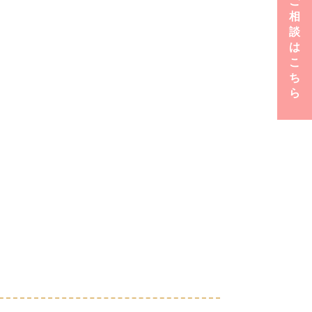
ご
相
談
は
こ
ち
ら