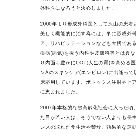
外科医になろうと決心しました。
2000年より形成外科医として沢山の患
美しく機能的に治す為には、単に形成外
ア、リハビリテーションなども大切であ
疾病(病気)を扱う内科や皮膚科等とは異
り内面も豊かにQOL(人生の質)を高める
ンAのスキンケア(エンビロン)に出逢っ
床応用しています。ボトックス注射やヒア
に恵まれました。
2007年本格的な超高齢化社会に入った
た目が若い人は、そうでない人よりも長
ンスの取れた食生活や禁煙、効果的な運