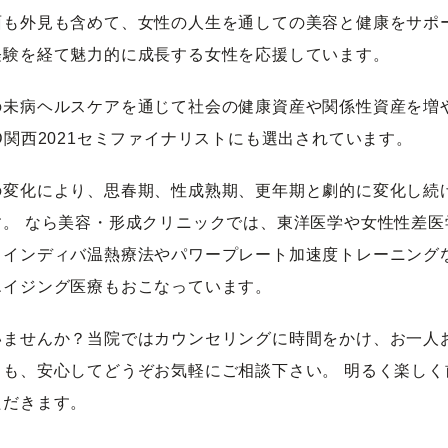
面も外見も含めて、女性の人生を通しての美容と健康をサポ
経験を経て魅力的に成長する女性を応援しています。
の未病ヘルスケアを通じて社会の健康資産や関係性資産を増
D関西2021セミファイナリストにも選出されています。
の変化により、思春期、性成熟期、更年期と劇的に変化し続
。 なら美容・形成クリニックでは、東洋医学や女性性差
。インディバ温熱療法やパワープレート加速度トレーニング
エイジング医療もおこなっています。
いませんか？当院ではカウンセリングに時間をかけ、お一人
も、安心してどうぞお気軽にご相談下さい。 明るく楽し
ただきます。