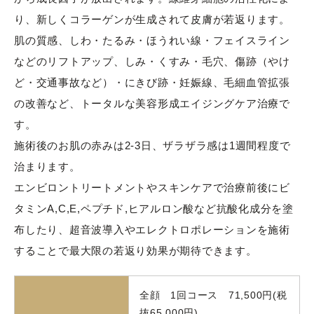
り、新しくコラーゲンが生成されて皮膚が若返ります。
肌の質感、しわ・たるみ・ほうれい線・フェイスライン
などのリフトアップ、しみ・くすみ・毛穴、傷跡（やけ
ど・交通事故など）・にきび跡・妊娠線、毛細血管拡張
の改善など、トータルな美容形成エイジングケア治療で
す。
施術後のお肌の赤みは2-3日、ザラザラ感は1週間程度で
治まります。
エンビロントリートメントやスキンケアで治療前後にビ
タミンA,C,E,ペプチド,ヒアルロン酸など抗酸化成分を塗
布したり、超音波導入やエレクトロポレーションを施術
することで最大限の若返り効果が期待できます。
全顔 1回コース 71,500円(税
抜65,000円)