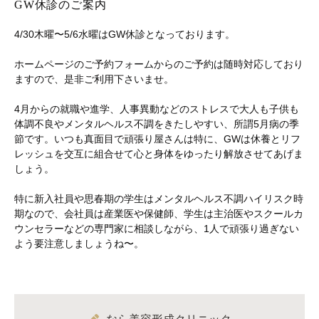
GW休診のご案内
4/30木曜〜5/6水曜はGW休診となっております。
ホームページのご予約フォームからのご予約は随時対応しており
ますので、是非ご利用下さいませ。
4月からの就職や進学、人事異動などのストレスで大人も子供も
体調不良やメンタルヘルス不調をきたしやすい、所謂5月病の季
節です。いつも真面目で頑張り屋さんは特に、GWは休養とリフ
レッシュを交互に組合せて心と身体をゆったり解放させてあげま
しょう。
特に新入社員や思春期の学生はメンタルヘルス不調ハイリスク時
期なので、会社員は産業医や保健師、学生は主治医やスクールカ
ウンセラーなどの専門家に相談しながら、1人で頑張り過ぎない
よう要注意しましょうね〜。