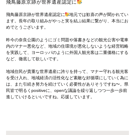
飛鳥藤原京跡が世界遺産認定に
飛鳥藤原京跡が世界遺産認定に
地元では歓喜の声が聞かれてい
ます。長年の取り組みがやっと実を結ぶ結果に繋がり、本当にお
めでとうございます。
昨今の奈良公園のようにゴミ問題や落書きなどの観光公害や電車
内のマナー悪化など、地域の住環境が悪化しないような経営戦略
を実践して、ヨーロッパのように外国人観光客は二重価格にする
など、徹底して欲しいです。
地域住民が貴重な世界遺産に誇りを持って、マナー守れる観光客
を受け入れ、地域経済の活性化など素敵な好循環にしていく為に
は、また引続き努力を続けていく必要性がありそうですね〜。県
民皆で明るくpositiveに、openな議論を繰り返しつつ一歩一歩前
進していけるといいですね。応援しています。