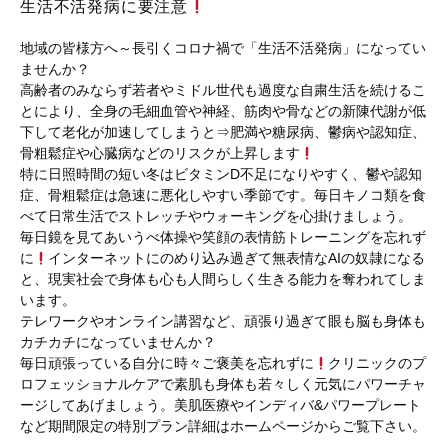
生活不活発病に要注意
地域の皆様方へ～長引くコロナ禍で「生活不活発病」になってい
ませんか？
高齢者のみならず若者やミドル世代も過度な自粛生活を続けるこ
とにより、全身の毛細血管や神経、筋肉や骨などの新陳代謝が低
下して老化が加速してしまうと⇒肥満や糖尿病、鬱病や認知症、
骨粗鬆症や心臓病などのリスクが上昇します
特に日照時間の短い冬はビタミンD不足になりやすく、鬱や認知
症、骨粗鬆症は急速に悪化しやすい季節です。毎日キノコ類を食
べて日常生活でストレッチやウォーキングを心掛けましょう。
毎日鏡を見てあいうべ体操や笑顔の表情筋トレーニングを忘れず
に
インターネットにのめり込み過ぎて無表情なAIの奴隷になる
と、現実社会で身体も心も人間らしく生きる能力を奪われてしま
います。
テレワークやオンライン講習など、頑張り過ぎて眼も脳も身体も
カチカチになっていませんか？
毎日頑張っている自分に時々ご褒美を忘れずに
クリニックのプ
ロフェッショナルケアで素肌も身体も若々しく元気にパワーチャ
ージしてあげましょう。美肌医療やインディバ&パワープレート
など期間限定の特別プラン詳細はホームページからご覧下さい。