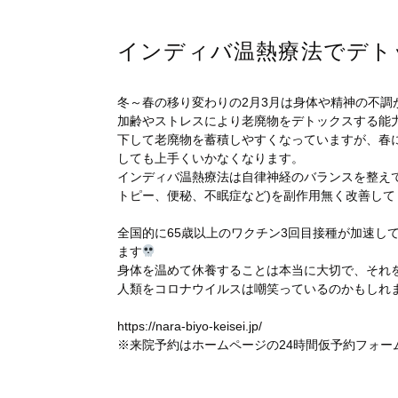
インディバ温熱療法でデト
冬～春の移り変わりの2月3月は身体や精神の不調
加齢やストレスにより老廃物をデトックスする能力
下して老廃物を蓄積しやすくなっていますが、春
しても上手くいかなくなります。
インディバ温熱療法は自律神経のバランスを整え
トピー、便秘、不眠症など)を副作用無く改善して
全国的に65歳以上のワクチン3回目接種が加速し
ます
身体を温めて休養することは本当に大切で、それ
人類をコロナウイルスは嘲笑っているのかもしれ
https://nara-biyo-keisei.jp/
※来院予約はホームページの24時間仮予約フォー