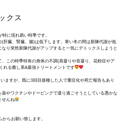
ックス
が特に現れ易い時季です。
(肝臓、腎臓、腸)は低下します。寒い冬の間は新陳代謝が低
になり突然新陳代謝がアップすると一気にデトックスしようと
て、この時季特有の身体の不調(肩凝りや首凝り、花粉症やア
くれる癒し系&最強トリートメントです
ていますが、既に3回目接種した人で重症化や死亡報告もあり
を薬やワクチンやドーピングで遣り過ごそうとしている愚かな
ませんね
ムからお願い致します。