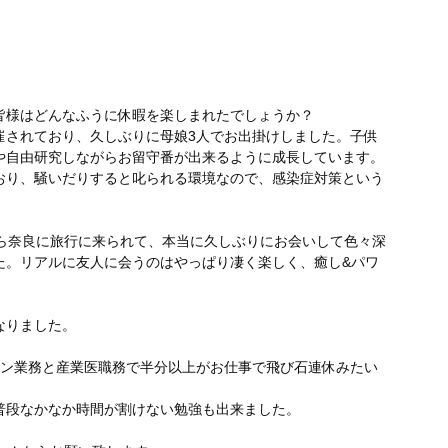
皆様はどんなふうに休暇を楽しまれたでしょうか？
催されており、久しぶりに母娘3人でお出掛けしました。子供
や自由研究しながらお留守番が出来るように成長しています。
おり、騒いだりすると叱られる環境なので、感染症対策という
から奈良に旅行に来られて、本当に久しぶりにお会いして色々深
た。リアルに友人に会うのはやっぱり凄く楽しく、癒し&パワ
なりました。
チン業務と産業医職務で半分以上がお仕事で飛び石連休みたい
普段なかなか時間が割けない勉強も出来ました。