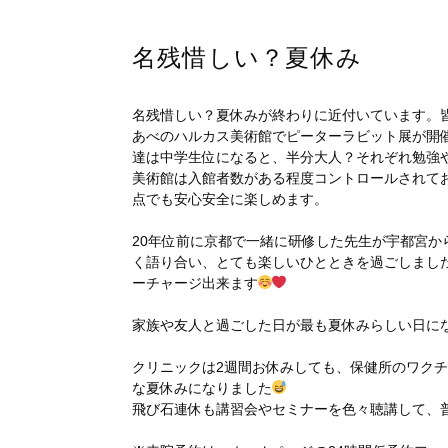
名残惜しい？夏休み
名残惜しい？夏休みが終わりに近付いています。
あべのハルカス美術館でピーターラビット展が開
達は中学生位になると、半分大人？それぞれ勉強
美術館は入館者数がある程度コントロールされて
点でも安心安全に楽しめます。
20年位前に京都で一緒に研修した先生が宇都宮
く語り合い、とても楽しいひとときを過ごしまし
ーチャージ出来ます
家族や友人と過ごした日が最も夏休みらしい日に
クリニックは2週間お休みしても、保健所のワク
な夏休みになりました
飛び石連休も講習会やセミナーを色々聴講して、