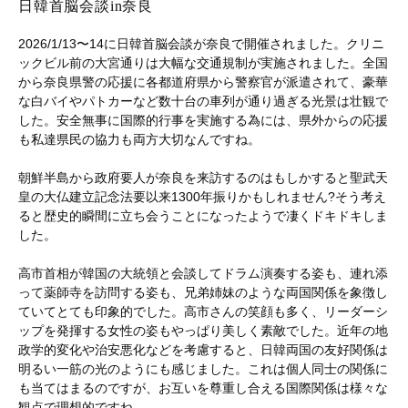
日韓首脳会談in奈良
2026/1/13〜14に日韓首脳会談が奈良で開催されました。クリニ
ックビル前の大宮通りは大幅な交通規制が実施されました。全国
から奈良県警の応援に各都道府県から警察官が派遣されて、豪華
な白バイやパトカーなど数十台の車列が通り過ぎる光景は壮観で
した。安全無事に国際的行事を実施する為には、県外からの応援
も私達県民の協力も両方大切なんですね。
朝鮮半島から政府要人が奈良を来訪するのはもしかすると聖武天
皇の大仏建立記念法要以来1300年振りかもしれません?そう考え
ると歴史的瞬間に立ち会うことになったようで凄くドキドキしま
した。
高市首相が韓国の大統領と会談してドラム演奏する姿も、連れ添
って薬師寺を訪問する姿も、兄弟姉妹のような両国関係を象徴し
ていてとても印象的でした。高市さんの笑顔も多く、リーダーシ
ップを発揮する女性の姿もやっぱり美しく素敵でした。近年の地
政学的変化や治安悪化などを考慮すると、日韓両国の友好関係は
明るい一筋の光のようにも感じました。これは個人同士の関係に
も当てはまるのですが、お互いを尊重し合える国際関係は様々な
観点で理想的ですね。