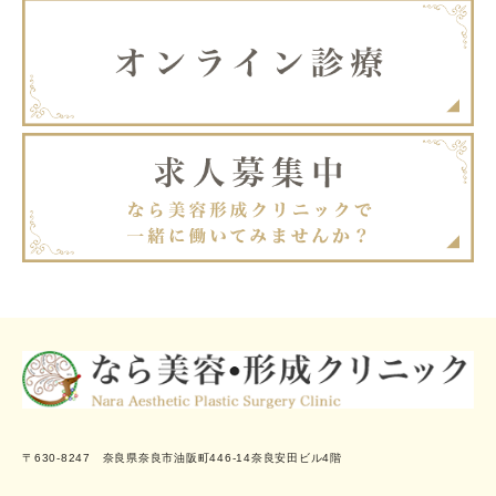
〒630-8247 奈良県奈良市油阪町446-14奈良安田ビル4階