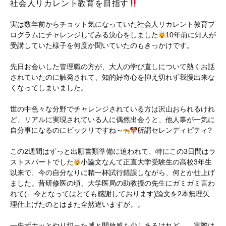
社会人リカレント教育を目指す
実は数年前からチョット気になっていた社会人リカレント教育プ
ログラムにチャレンジしてみる決心をしました
10年前に知人が
受講していた様子を何度か聞いていたのもきっかけです。
先日お会いした管理職の方が、大人の学び直しについて熱くお話
されていたのに触発されて、知的好奇心を抑え切れず我慢出来な
くなってしまいました。
世の中色々な分野でチャレンジされている方は沢山おられるけれ
ど、リアルに実現されている人に偶然出会うと、他人事が一気に
自分事になるのにビックリですね～
所謂セレンディピティ?
この2週間はずっと出願書類準備に追われて、特にこの3日間はラ
ストスパートでした
小論文なんて正直大学受験生の高校3年生
以来で、今の自分なりに精一杯試行錯誤しながら、何とか仕上げ
ました。昔研修医の頃、大学医局の助教授の先生にガミガミ言わ
れて(←今となってはとても感謝しております)論文を2本無理矢
理仕上げたのとはまた全然違いますが。。
一先ずホッとやり切った感と開放感も少しあるけれど、、実際は