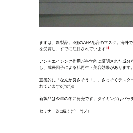
まずは、新製品。3種のAHA配合のマスク。海外
を受賞し、すでに注目されています
アンチエイジンク作用が科学的に証明された成分
し、成長因子による肌再生・美容効果があります
直感的に「なんか良さそう！」。さっそくテスタ
れていますo(^o^)o
新製品は今年の冬に発売です。タイミングはバッチリ(
セミナー2に続く(*^ー^)ノ♪