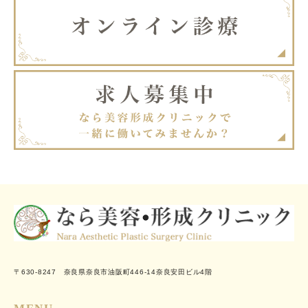
〒630-8247 奈良県奈良市油阪町446-14奈良安田ビル4階