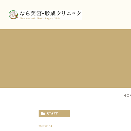
HO
STAFF
2017.06.14