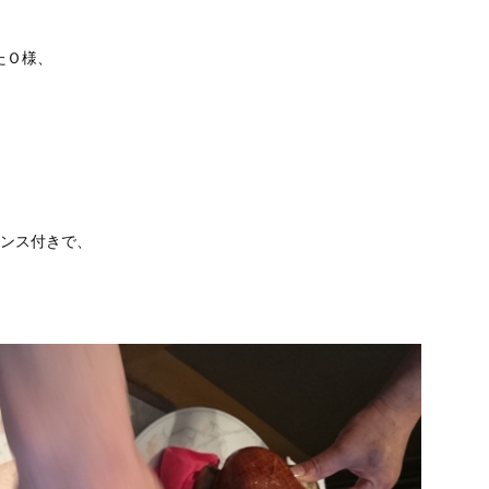
たＯ様、
マンス付きで、