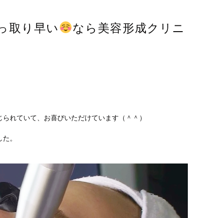
っ取り早い
なら美容形成クリニ
、
じられていて、お喜びいただけています（＾＾）
した。