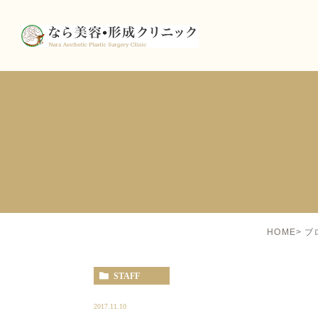
HOME
ブ
STAFF
2017.11.10