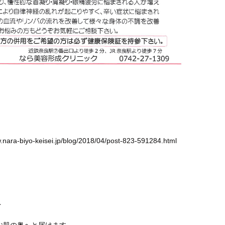
w.nara-biyo-keisei.jp/blog/2018/04/post-823-591284.html
ト