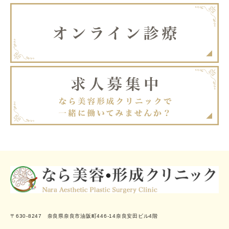
〒630-8247 奈良県奈良市油阪町446-14奈良安田ビル4階