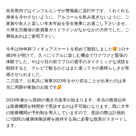
奈良県内ではインフルエンザが警報級に流行中です。くれぐれも
身体を冷やさないように、アルコールを飲み過ぎないように、ご
家族や友人と楽しい年末年始を安全無事にお過ごし下さいませ。
※厚生労働省の飲酒量ガイドラインがなかなかの力作でした。ご
興味あればご参照下さい。
今年はNHK杯フィギュアスケートを初めて観戦しました
コロナ
禍3年が明けて、久々にリアルに楽しむ機会でワクワクと緊張の
体験でした。やはり目の前でプロの選手のダイナミックな演技を
観戦すると、テレビで観るのとはまた違ってその素晴らしさが実
感させられました。
二刀流で、公私共に無事2023年をやり切ることが出来たのは本
当に周囲や家族のお陰です
2024年春から医師の働き方改革が始まります。本当の救急以外
は医療機関を時間外で受診するのは不可能になります。既に大半
の医療機関が予約制を導入していますので、受診の際は計画的
に!!国民の健康保険診療を維持する為に必要な政策がスタートし
ます。