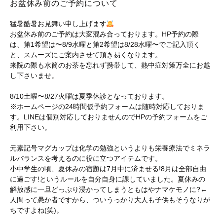
お盆休み前のご予約について
猛暑酷暑お見舞い申し上げます
お盆休み前のご予約は大変混み合っております。HP予約の際
は、第1希望は〜8/9水曜と第2希望は8/28水曜〜でご記入頂く
と、スムーズにご案内させて頂き易くなります。
来院の際も水筒のお茶を忘れず携帯して、熱中症対策万全にお越
し下さいませ。
8/10土曜〜8/27火曜は夏季休診となっております。
※ホームページの24時間仮予約フォームは随時対応しておりま
す。LINEは個別対応しておりませんのでHPの予約フォームをご
利用下さい。
元素記号マグカップは化学の勉強というよりも栄養療法でミネラ
ルバランスを考えるのに役に立つアイテムです。
小中学生の頃、夏休みの宿題は7月中に済ませる!8月は全部自由
に過ごす!というルールを自分自身に課していました。夏休みの
解放感に一旦どっぷり浸かってしまうともはやナマケモノに?←
人間って愚か者ですから、ついうっかり大人も子供もそうなりが
ちですよね(笑)。