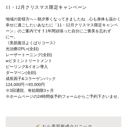
11・12月クリスマス限定キャンペーン
地域の皆様方へ～朝夕寒くなってきましたね…心も身体も温かく
幸せに過ごしたいあなたに「11・12月クリスマス限定キャンペ
ーン」のご案内です
1年間頑張った自分にご褒美を忘れず
に〜。
《美肌復活よくばりコース》
光治療I2PL+(全顔)
レーザートーニング(全顔)
wビタミントリートメント
ピーリング&イオン導入
ダーマペン(全顔)
成長因子&コラーゲンパック
124,000円⇒93,000円
※3回通院、有効期限3ヶ月
※ホームページの24時間仮予約フォームからご予約下さいませ。
なら美容形成クリニック