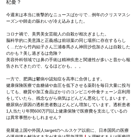
杞憂？
今週末は本当に衝撃的なニュースばかりで…例年のクリスマスシ
ーズンや師走の賑わいが冷え込みました。
コロナ禍で、美男美女芸能人の自殺が相次ぎました。
脳科学的に美意識と正義感は前頭葉の同じ場所に存在するらし
く…だから竹内結子さん三浦春馬さん神田沙也加さんは自殺した
のかも？美し過ぎるは危険？
美容外科領域では鼻の手術は精神疾患と関連性が多いと昔から報
告されてきたので、なるほどかも。。。
一方で、肥満は鬱病や認知症を高率に合併します。
健康保険医療で血糖値や血圧を低下させる薬剤を毎日大量に投与
しても、糖質や加工食品ばかりのコンビニや外食チェーン店利用
をしていたら、残念ながら病気はどんどん悪化してしまいます。
糖尿病が原因の透析患者数はどんどん増加しています。透析患者
1人当たり年間600万円以上健康保険で医療費を支出しているの
は異常事態かもしれません？
発展途上国や外国人targetのヘルスケア以前に、日本国民の医療
介護崩壊を解決する方が本当は緊急課題
と理解する人は医療現