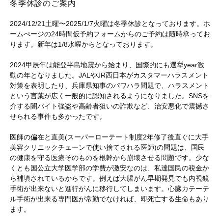
冬季休診のご案内
2024/12/21土曜〜2025/1/7火曜は冬季休診となっております。ホ
ームぺージの24時間仮予約フォームからのご予約は随時承ってお
ります。新年は1/8水曜からとなっております。
2024甲辰年は能登半島地震から始まり、国際的にも選挙year激
動の年となりました。JALやJR西日本がカスタマーハラスメント
対策を表明したり、兵庫県知事のパワハラ問題で、ハラスメント
という言葉が広く一般的に認知されるようになりました。SNSを
介する闇バイト強盗や高齢者狙いの詐欺など、治安悪化で震撼さ
せられる事件も多かったです。
医師の偏在と直美(スーパーローテート制度2年修了後直ぐに大手
美容クリニックチェーンで使い捨てされる医師)の問題は、国民
の健康を守る医療そのものを根幹から崩壊させる問題です。少な
くとも国公立大学医学部の学費が激安なのは、私達国民の税金か
ら補填されているからです。例えば大腸がん早期発見でも内視鏡
手術が出来ないと進行がんに移行してしまいます。心臓カテーテ
ル手術が出来る専門医が常勤でなければ、即死亡する生命もあり
ます。