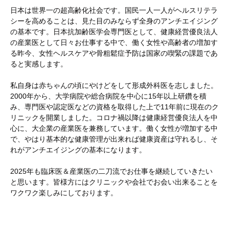
日本は世界一の超高齢化社会です。国民一人一人がヘルスリテラ
シーを高めることは、見た目のみならず全身のアンチエイジング
の基本です。日本抗加齢医学会専門医として、健康経営優良法人
の産業医として日々お仕事する中で、働く女性や高齢者の増加す
る昨今、女性ヘルスケアや骨粗鬆症予防は国家の喫緊の課題であ
ると実感します。
私自身は赤ちゃんの頃にやけどをして形成外科医を志しました。
2000年から、大学病院や総合病院を中心に15年以上研鑽を積
み、専門医や認定医などの資格を取得した上で11年前に現在のク
リニックを開業しました。コロナ禍以降は健康経営優良法人を中
心に、大企業の産業医を兼務しています。働く女性が増加する中
で、やはり基本的な健康管理が出来れば健康資産は守れるし、そ
れがアンチエイジングの基本になります。
2025年も臨床医＆産業医の二刀流でお仕事を継続していきたい
と思います。皆様方にはクリニックや会社でお会い出来ることを
ワクワク楽しみにしております。