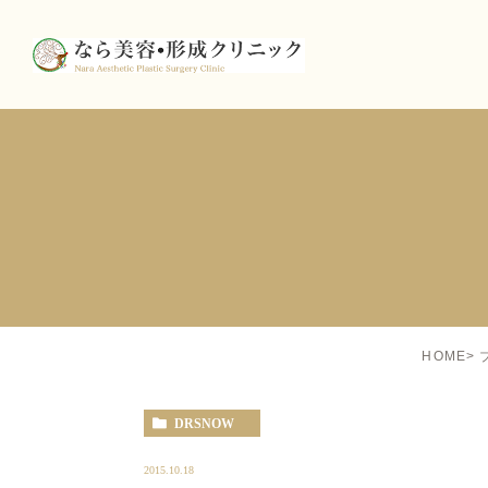
HOME
DRSNOW
2015.10.18