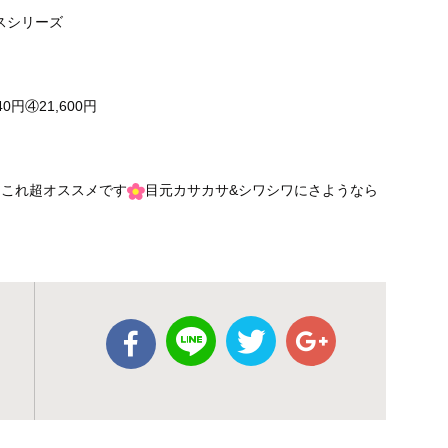
スシリーズ
40円④21,600円
円⇐これ超オススメです
目元カサカサ&シワシワにさようなら