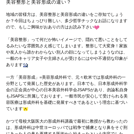
美容整形と美容形成の違い？
地域の皆様方は、美容整形と美容形成の違いをご存知でしょう
か？今回はちょっぴり難しい、多少哲学チックなお話になります
ので、もしご興味がおありの方はお読み下さい
「美容整形」って何だか怖いイメージで、隠れて悪いことをして
るみたいな雰囲気さえ感じてしまいます。整形して大変身！家族
や友人から誰かわからない別人の顔になってしまうようなのは、
一般のキャリア女子や主婦さんが受けるにはやや不適切な印象が
あります
一方「美容形成」=美容形成外科で、元々欧米では形成外科の一
分野として発展した歴史があります。日本でも、日本形成外科学
会の正会員が中心の日本美容外科学会JSAPSがあり、勿論私自身
もJSAPSに所属しております。一般市民が安心して受けられる美
容医療は形成外科を基礎に発展すべきであるという理念に基づい
ています
かつて母校大阪医大の形成外科講義で最初に教授から教わったの
は、形成外科は中世ヨーロッパでは戦争で捕虜となり鼻をそぐ刑
にあった人の鼻を再建する医術から始まったという内容でした。