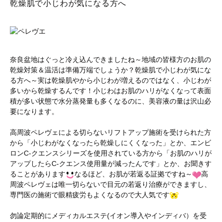
乾燥肌で小じわが気になる方へ
奈良盆地はぐっと冷え込んできましたね～地域の皆様方のお肌の
乾燥対策＆温活は準備万端でしょうか？乾燥肌で小じわが気にな
る方へ～実は乾燥肌やから小じわが増えるのではなく、小じわが
多いから乾燥するんです！小じわはお肌のハリがなくなって表面
積が多い状態で水分蒸発量も多くなるのに、美容液の量は沢山必
要になります。
高周波ペレヴェによる切らないリフトアップ施術を受けられた方
から「小じわがなくなったら乾燥しにくくなった」とか、エンビ
ロンC-クエンスシリーズを使用されている方から「お肌のハリが
アップしたらC-クエンス使用量が減ったんです」とか、お聞きす
ることがあります
なるほど、お肌が若返る証拠ですね～
高
周波ペレヴェは唯一切らないで目元の若返り治療ができますし、
専門医の施術で眼精疲労もよくなるので大人気です
勿論定期的にメディカルエステ(イオン導入やインディバ）を受