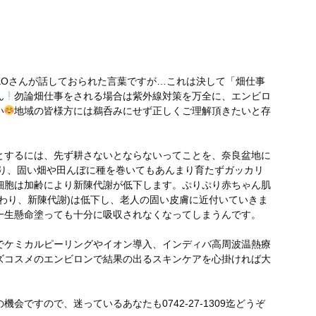
KKOさんが話しておられた言葉ですが…これは決して「畑仕事
ん
勿論畑仕事をされる場合は紫外線対策を万全に、エンビロ
い
地域の皆様方には鵜呑みにせず正しくご理解頂きたいと存
とするには、先ず耕さないとならないってことを、奈良盆地に
り、固い畑や田んぼに種を巻いてもあんまり育たずガッカリ
細胞は加齢により新陳代謝が低下します。ぷりぷり赤ちゃん肌
わり、新陳代謝)は低下し、老人の固い皮膚に近付いていきま
一生懸命塗っても十分に吸収されなくなってしまうんです。
でケミカルピーリングやイオン導入、インディバ高周波温熱療
ズコスメのエンビロンで結果の出るスキンケアを心掛ければ大
ですので、迷っているあなたも0742-27-1309迄どうぞ