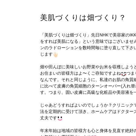
美肌づくりは畑づくり？
「美肌づくりは畑づくり」先日NHKで美容家のI
をすれば美肌になる」という意味ではございませ
ンのラドローションを数時間毎に塗り直して下さ
じます
畑や田んぼに美味しいお野菜やお米を収穫しよう
お住まいの皆様方はよ〜くご存知ですよね
つま
なんです。それと同じように、私達のお肌の角質
に比べて皮膚の角質細胞のターンオーバー(入れ替
す。つまり、固い皮膚に高級な化粧品や美容液を
じゃあどうすればよいのでしょうか？クリニック
法を定期的に受けて頂き、ホームケアはドクター
丈夫です
年末年始は地域の皆様方も心と身体を見直す絶好の機会