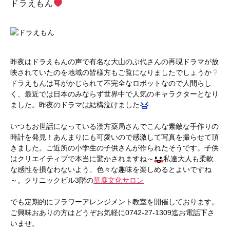
ドラえもん
昨夜はドラえもんの声で有名な大山のぶ代さんの再現ドラマが放
映されていたのを地域の皆様方もご覧になりましたでしょうか
ドラえもんは耳がかじられて不完全なロボットなので人間らし
く、最近では日本のみならず世界中で人気のキャラクターとなり
ました。昨夜のドラマは結構泣けました
いつもお世話になっている漢方薬局さんでこんな素敵な手作りの
時計を発見！あんまりにも可愛いので感激して写真を撮らせて頂
きました。ご近所の小学生の子供さんが作られたそうです。子供
はクリエイティブで本当に驚かされますね～
私達大人も柔軟
な感性を損なわないよう、色々な趣味を楽しめるとよいですね
～。クリニックビル3階の
華鹿文化サロン
でも定期的にフラワーアレンジメント教室を開催しております。
ご興味おありの方はどうぞお気軽に0742-27-1309迄お電話下さ
いませ。