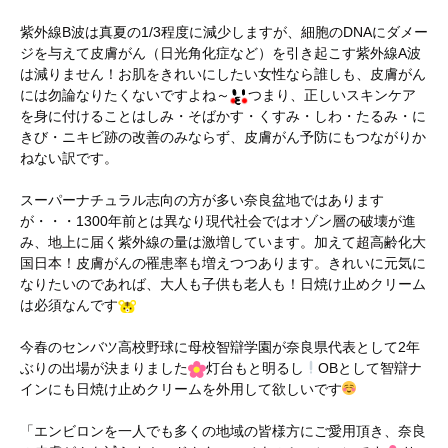
紫外線B波は真夏の1/3程度に減少しますが、細胞のDNAにダメー
ジを与えて皮膚がん（日光角化症など）を引き起こす紫外線A波
は減りません！お肌をきれいにしたい女性なら誰しも、皮膚がん
には勿論なりたくないですよね～
つまり、正しいスキンケア
を身に付けることはしみ・そばかす・くすみ・しわ・たるみ・に
きび・ニキビ跡の改善のみならず、皮膚がん予防にもつながりか
ねない訳です。
スーパーナチュラル志向の方が多い奈良盆地ではあります
が・・・1300年前とは異なり現代社会ではオゾン層の破壊が進
み、地上に届く紫外線の量は激増しています。加えて超高齢化大
国日本！皮膚がんの罹患率も増えつつあります。きれいに元気に
なりたいのであれば、大人も子供も老人も！日焼け止めクリーム
は必須なんです
今春のセンバツ高校野球に母校智辯学園が奈良県代表として2年
ぶりの出場が決まりました
灯台もと明るし
OBとして智辯ナ
インにも日焼け止めクリームを外用して欲しいです
「エンビロンを一人でも多くの地域の皆様方にご愛用頂き、奈良