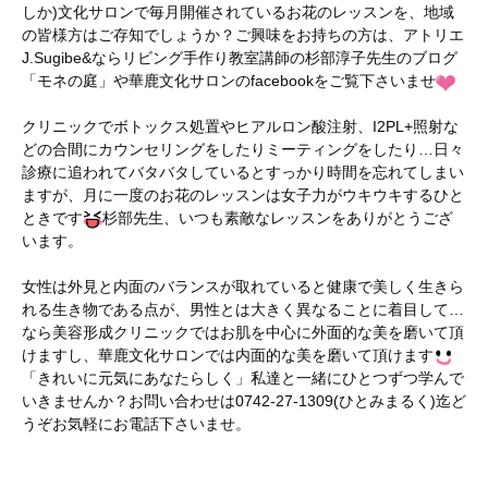
しか)文化サロンで毎月開催されているお花のレッスンを、地域
の皆様方はご存知でしょうか？ご興味をお持ちの方は、アトリエ
J.Sugibe&ならリビング手作り教室講師の杉部淳子先生のブログ
「モネの庭」や華鹿文化サロンのfacebookをご覧下さいませ
クリニックでボトックス処置やヒアルロン酸注射、I2PL+照射な
どの合間にカウンセリングをしたりミーティングをしたり…日々
診療に追われてバタバタしているとすっかり時間を忘れてしまい
ますが、月に一度のお花のレッスンは女子力がウキウキするひと
ときです
杉部先生、いつも素敵なレッスンをありがとうござ
います。
女性は外見と内面のバランスが取れていると健康で美しく生きら
れる生き物である点が、男性とは大きく異なることに着目して…
なら美容形成クリニックではお肌を中心に外面的な美を磨いて頂
けますし、華鹿文化サロンでは内面的な美を磨いて頂けます
「きれいに元気にあなたらしく」私達と一緒にひとつずつ学んで
いきませんか？お問い合わせは0742-27-1309(ひとみまるく)迄ど
うぞお気軽にお電話下さいませ。