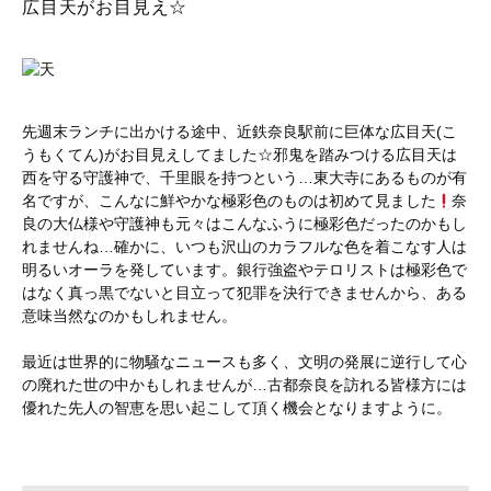
広目天がお目見え☆
先週末ランチに出かける途中、近鉄奈良駅前に巨体な広目天(こ
うもくてん)がお目見えしてました☆邪鬼を踏みつける広目天は
西を守る守護神で、千里眼を持つという…東大寺にあるものが有
名ですが、こんなに鮮やかな極彩色のものは初めて見ました
奈
良の大仏様や守護神も元々はこんなふうに極彩色だったのかもし
れませんね…確かに、いつも沢山のカラフルな色を着こなす人は
明るいオーラを発しています。銀行強盗やテロリストは極彩色で
はなく真っ黒でないと目立って犯罪を決行できませんから、ある
意味当然なのかもしれません。
最近は世界的に物騒なニュースも多く、文明の発展に逆行して心
の廃れた世の中かもしれませんが…古都奈良を訪れる皆様方には
優れた先人の智恵を思い起こして頂く機会となりますように。