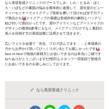
なら美容形成クリニックのブースでしみ・しわ・たるみ・ほく
ろ・いぼなどの素肌の悩みを根本的に改善して、資生堂のビュー
ティーセミナーでメイクアップ技術を磨いて頂ければ女子力アッ
プ満点かも
メイクアップの基礎は形成外科の解剖とバッチリ
結び付いて面白かったです。眉やアイラインなどアートメイクの
デザインの復習&参考にもなり、メイクアップだけでなく素顔の
美人を目指す方の美容診療に活用させて頂きます。
広いフェスタ会場で「先生、ブログ読んでます
」と来場者の
方からお声かけ頂いてびっくりポン&とても嬉しかったです
face to faceで地域の皆様方にお会いできるのは本当にご縁です
ね〜ありがとうございます
明日もスタッフ一同笑顔で皆様方
にお会いできるのを楽しみにしております。
なら美容形成クリニック