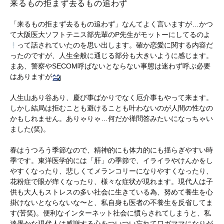
来るもの拒まず去るもの追わず
「来るもの拒まず去るもの追わず」なんてよく言いますが…かつ
て大阪医大ソフトテニス部先輩のP先生がモットーにしてるのよ
って話されていたのを思い出します。確か恋愛に関する内容だ
ったのですが、人生全般に通じる部分も大きいように感じます。
まあ、警察やSECOM呼ばないとならない事態は迷わず呼ぶ必要
はありますが
人生山あり谷あり、慶び事ばかりでなく厄介事もやって来ます。
しかし結局は拒むことも避けることも叶わないのが人間の性なの
かもしれません。ありゃりゃ…何だか禅問答みたいになっちゃい
ました(笑)。
春はうつろう季節なので、精神的にも体力的にも揺らぎやすい時
季です。東洋医学的には「肝」の季節で、イライラやけんかをし
やすくなったり、悲しくてメランコリーになりやすくなったり、
花粉症で眼が痒くなったり、様々な症状が現れます。現代人は子
供も大人もストレスの多い社会に生きている為、努めて養生を心
掛けないとならないな〜と、私自身も医者の不養生を反省してま
す(苦笑)。便利なインターネット社会に慣らされてしまうと、私
達愚かな現代人は感謝する心をついつい忘れてワガママになりが