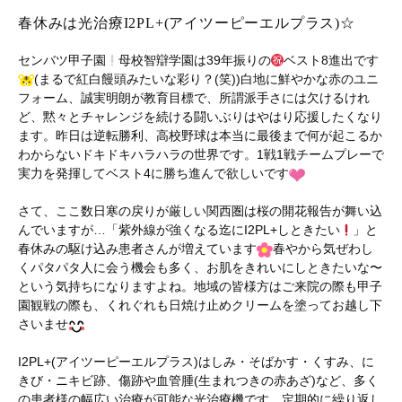
春休みは光治療I2PL+(アイツーピーエルプラス)☆
センバツ甲子園
母校智辯学園は39年振りの
ベスト8進出です
(まるで紅白饅頭みたいな彩り？(笑))白地に鮮やかな赤のユニ
フォーム、誠実明朗が教育目標で、所謂派手さには欠けるけれ
ど、黙々とチャレンジを続ける闘いぶりはやはり応援したくなり
ます。昨日は逆転勝利、高校野球は本当に最後まで何が起こるか
わからないドキドキハラハラの世界です。1戦1戦チームプレーで
実力を発揮してベスト4に勝ち進んで欲しいです
さて、ここ数日寒の戻りが厳しい関西圏は桜の開花報告が舞い込
んでいますが…「紫外線が強くなる迄にI2PL+しときたい
」と
春休みの駆け込み患者さんが増えています
春やから気ぜわし
くパタパタ人に会う機会も多く、お肌をきれいにしときたいな〜
という気持ちになりますよね。地域の皆様方はご来院の際も甲子
園観戦の際も、くれぐれも日焼け止めクリームを塗ってお越し下
さいませ
I2PL+(アイツーピーエルプラス)はしみ・そばかす・くすみ、に
きび・ニキビ跡、傷跡や血管腫(生まれつきの赤あざ)など、多く
の患者様の幅広い治療が可能な光治療機です。定期的に繰り返し