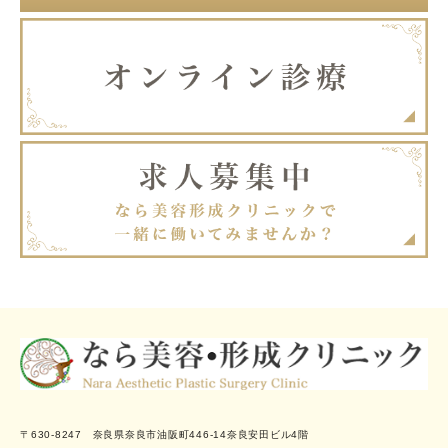
〒630-8247 奈良県奈良市油阪町446-14奈良安田ビル4階