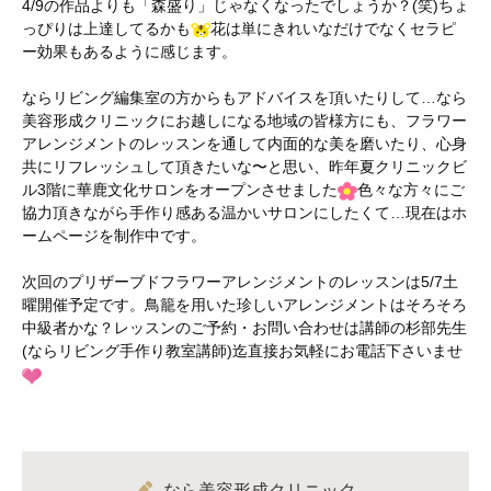
4/9の作品よりも「森盛り」じゃなくなったでしょうか？(笑)ちょ
っぴりは上達してるかも
花は単にきれいなだけでなくセラピ
ー効果もあるように感じます。
ならリビング編集室の方からもアドバイスを頂いたりして…なら
美容形成クリニックにお越しになる地域の皆様方にも、フラワー
アレンジメントのレッスンを通して内面的な美を磨いたり、心身
共にリフレッシュして頂きたいな〜と思い、昨年夏クリニックビ
ル3階に華鹿文化サロンをオープンさせました
色々な方々にご
協力頂きながら手作り感ある温かいサロンにしたくて…現在はホ
ームページを制作中です。
次回のプリザーブドフラワーアレンジメントのレッスンは5/7土
曜開催予定です。鳥籠を用いた珍しいアレンジメントはそろそろ
中級者かな？レッスンのご予約・お問い合わせは講師の杉部先生
(ならリビング手作り教室講師)迄直接お気軽にお電話下さいませ
なら美容形成クリニック