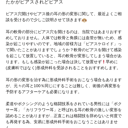
たかがピアスされどピアス
ピアス穴開けやピアス後の耳の形の変形に関して、最近よくご相
談を受けるので少しご説明させて頂きます
耳の軟骨の部分にピアス穴を開けるのは、当院ではあまりおすす
めしておりません。人体では軟骨と角膜には血管が無いため、感
染が起こりやすいのです。地域の皆様方は「ピアスケロイド」っ
て聞いたことがありますでしょうか？軟骨のピアスを開けて感染
を起こして放置していると、耳の軟骨が変形してしまう場合があ
ります。もしも感染が起こった場合は決して放置せず
早めに
(皮膚科ではなく)形成外科を受診されることをおすすめします。
耳の形の変形を治す為に形成外科手術をおこなう場合もあります
が、元々の耳と100％同じにすることは難しく、術後の再変形を
予防するアフターケアも必要になります。
柔道やボクシングのような格闘技系をされている男性には「ボク
サー耳」「カリフラワー耳」と呼ばれる耳の軟骨の激しい変形を
認めることがありますが…正直これは格闘技を辞めないと何度で
も再発する為、安易に形成外科手術をおこなうことはありませ
ん。