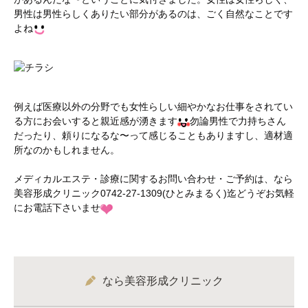
男性は男性らしくありたい部分があるのは、ごく自然なことです
よね
例えば医療以外の分野でも女性らしい細やかなお仕事をされてい
る方にお会いすると親近感が湧きます
勿論男性で力持ちさん
だったり、頼りになるな〜って感じることもありますし、適材適
所なのかもしれません。
メディカルエステ・診療に関するお問い合わせ・ご予約は、なら
美容形成クリニック0742-27-1309(ひとみまるく)迄どうぞお気軽
にお電話下さいませ
なら美容形成クリニック