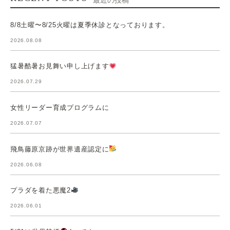
最近の投稿
8/8土曜〜8/25火曜は夏季休診となっております。
2026.08.08
猛暑酷暑お見舞い申し上げます
2026.07.29
女性リーダー育成プログラムに
2026.07.07
飛鳥藤原京跡が世界遺産認定に
2026.06.08
プラダを着た悪魔2
2026.06.01