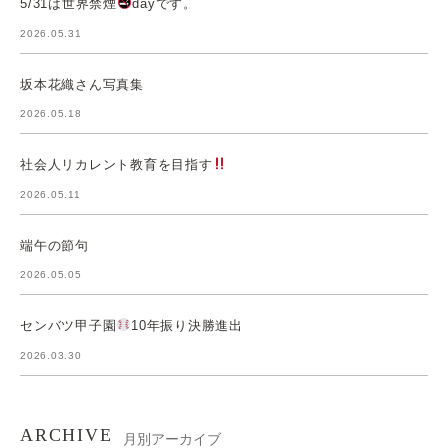
5/31は世界禁煙
dayです。
2026.05.31
坂本花織さん写真集
2026.05.18
社会人リカレント教育を目指す
2026.05.11
端午の節句
2026.05.05
センバツ甲子園
10年振り決勝進出
2026.03.30
ARCHIVE
月別アーカイブ