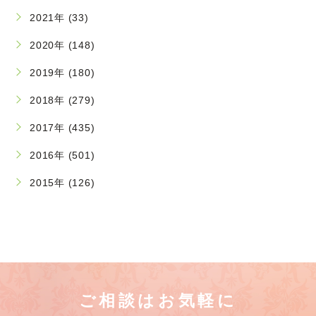
2021年 (33)
2020年 (148)
2019年 (180)
2018年 (279)
2017年 (435)
2016年 (501)
2015年 (126)
ご相談はお気軽に