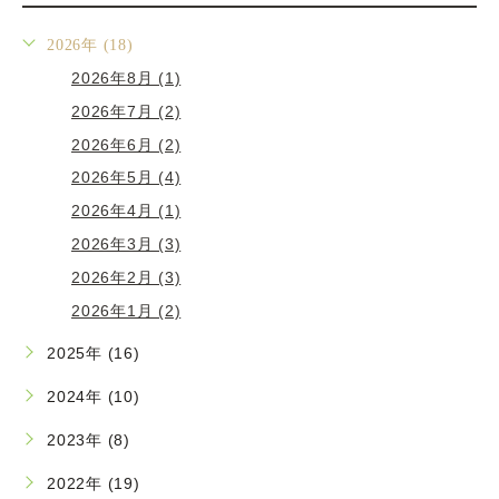
2026年 (18)
2026年8月 (1)
2026年7月 (2)
2026年6月 (2)
2026年5月 (4)
2026年4月 (1)
2026年3月 (3)
2026年2月 (3)
2026年1月 (2)
2025年 (16)
2024年 (10)
2023年 (8)
2022年 (19)