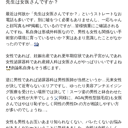
先生は女医さんですか？
最近は何故か「先生は女医さんですか？」というストレートなお
電話も多いです。別に嘘をつく必要もありませんし、一応ちゃん
と顔写真もHP掲載しているのですが…皆様慎重にご確認される
んですね。私自身は形成外科医なので、男性も女性も関係ない手
術室の環境に育っているせいか？実はあまり意識したことがなか
ったのですが…
女性であれば、妊娠出産であれ更年期症状であれ子宮がんであれ
女性泌尿器科であれ産婦人科は女医さんがやっぱりいいですよね
勿論私自身もそう感じます。
逆に男性であれば泌尿器科は男性医師が当然というか…元来女性
が決して近寄らないエリアですし、ゆったり美容アンチエイジン
グ医療を受けたい場所では決して
スーツ姿の男性と鉢合わせた
くない女性が大半でしょう
同様に、AGA(男性型脱毛症)も女医
さんではやはり恥ずかしく同性の男性Dr.の方が相談しやすい方
が多いのでしょうね…。
女性も男性もお互いあまり知られなくない、バレたくないお悩み
があるんだな〜ということに気付きました。女性は女性らしく、