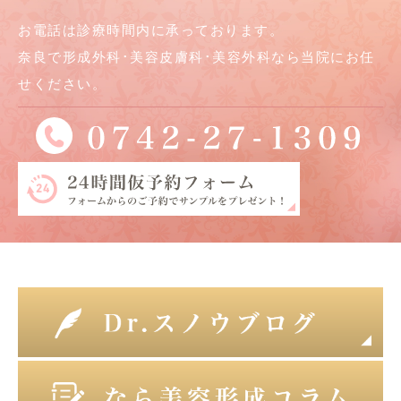
お電話は診療時間内に承っております。
奈良で形成外科･美容皮膚科･美容外科なら当院にお任
せください。