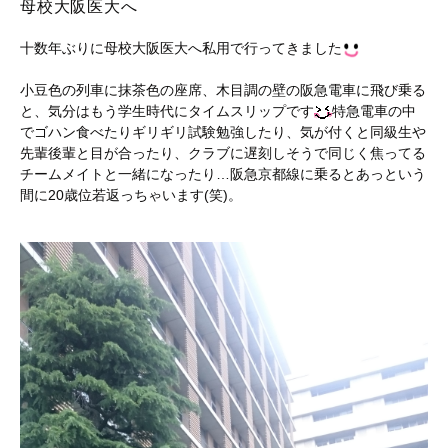
母校大阪医大へ
十数年ぶりに母校大阪医大へ私用で行ってきました
小豆色の列車に抹茶色の座席、木目調の壁の阪急電車に飛び乗る
と、気分はもう学生時代にタイムスリップです
特急電車の中
でゴハン食べたりギリギリ試験勉強したり、気が付くと同級生や
先輩後輩と目が合ったり、クラブに遅刻しそうで同じく焦ってる
チームメイトと一緒になったり…阪急京都線に乗るとあっという
間に20歳位若返っちゃいます(笑)。