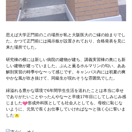
思えば大学正門前のこの場所が私と大阪医大のご縁の始まりでし
た。かつて正門前には掲示板が設置されており、合格発表を見に
来た場所でした。
研究棟の横には新しい病院の建物が建ち、講義実習棟の奥にも新
しい建物が建っていました。ぷんと薫るホルマリンの匂い、ああ
解剖実習の時季やな〜って感じです。キャンパス内には初夏の爽
やかな風が吹き抜けて、同級生が現れそうな雰囲気でした。
緑溢れる豊かな環境で6年間学生生活を送れたことは本当に幸せ
でありがたいことやったんやな〜と卒後17年目にしてしみじみ感
じました
形成外科医としても社会人としても、母校に恥じな
いように、元気で長くお仕事していければな〜と強く心に誓いま
した