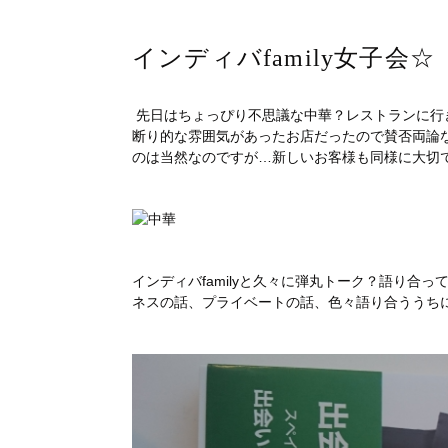
インディバfamily女子会☆
先日はちょっぴり不思議な中華？レストランに行
断り的な雰囲気があったお店だったので賛否両論
のは当然なのですが…新しいお客様も同様に大切
インディバfamilyと久々に弾丸トーク？語り合
ネスの話、プライベートの話、色々語り合ううち