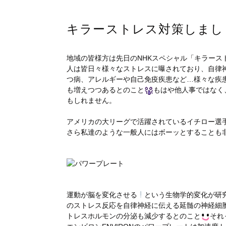
キラーストレス対策しまし
地域の皆様方は先日のNHKスペシャル「キラー
人は皆日々様々なストレスに曝されており、自律
つ病、アレルギーや自己免疫疾患など…様々な疾
も増えつつあるとのこと
もはや他人事ではなく
もしれません。
アメリカの大リーグで活躍されているイチロー選
さら私達のような一般人にはボーッとすることも
運動が脳を変化させる
という生物学的変化が研
のストレス反応を自律神経に伝える延髄の神経細
トレスホルモンの分泌も減少するとのこと
それ