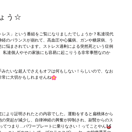
ょう☆
ストレス」という番組をご覧になりましたでしょうか？私達現代
神経のバランスが崩れて、高血圧や心臓病、ガンや糖尿病、う
患に悩まされています。ストレス過剰による突然死という症例
、私達個人やその家族にも容易に起こりうる非常事態なのか
手みたいな超人でさえもオフは何もしない！らしいので、なお
非常に大切かもしれませんね
究により証明されたとの内容でした。運動をすると扁桃体から
胞の突起が減少し、自律神経の興奮が抑制され、副腎からのス
ってつまり…パワープレートに乗りなさい！ってことやん