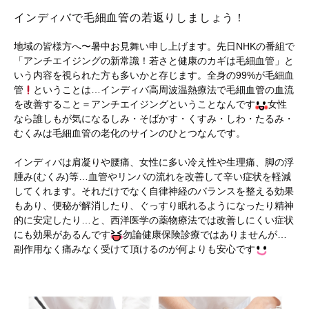
インディバで毛細血管の若返りしましょう！
地域の皆様方へ〜暑中お見舞い申し上げます。先日NHKの番組で
「アンチエイジングの新常識！若さと健康のカギは毛細血管」と
いう内容を視られた方も多いかと存じます。全身の99%が毛細血
管
ということは…インディバ高周波温熱療法で毛細血管の血流
を改善すること＝アンチエイジングということなんです
女性
なら誰しもが気になるしみ・そばかす・くすみ・しわ・たるみ・
むくみは毛細血管の老化のサインのひとつなんです。
インディバは肩凝りや腰痛、女性に多い冷え性や生理痛、脚の浮
腫み(むくみ)等…血管やリンパの流れを改善して辛い症状を軽減
してくれます。それだけでなく自律神経のバランスを整える効果
もあり、便秘が解消したり、ぐっすり眠れるようになったり精神
的に安定したり…と、西洋医学の薬物療法では改善しにくい症状
にも効果があるんです
勿論健康保険診療ではありませんが…
副作用なく痛みなく受けて頂けるのが何よりも安心です