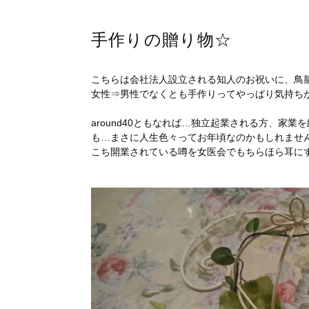
手作りの贈り物☆
こちらは会社法人設立される知人のお祝いに、鳥
女性⇒男性でなくとも手作りってやっぱり気持ち
around40ともなれば…独立起業される方、家
も…まさに人生色々ってお年頃なのかもしれませ
こち開業されている噂を女医会でもちらほら耳に