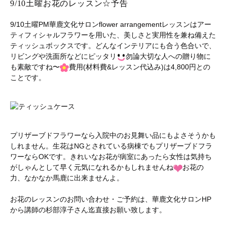
9/10土曜お花のレッスン☆予告
9/10土曜PM華鹿文化サロンflower arrangementレッスンはアー
ティフィシャルフラワーを用いた、美しさと実用性を兼ね備えた
ティッシュボックスです。どんなインテリアにも合う色合いで、
リビングや洗面所などにピッタリ
勿論大切な人への贈り物に
も素敵ですね〜
費用(材料費&レッスン代込み)は4,800円との
ことです。
プリザーブドフラワーなら入院中のお見舞い品にもよさそうかも
しれません。生花はNGとされている病棟でもプリザーブドフラ
ワーならOKです。きれいなお花が病室にあったら女性は気持ち
がしゃんとして早く元気になれるかもしれませんね
お花の
力、なかなか馬鹿に出来ませんよ。
お花のレッスンのお問い合わせ・ご予約は、華鹿文化サロンHP
から講師の杉部淳子さん迄直接お願い致します。