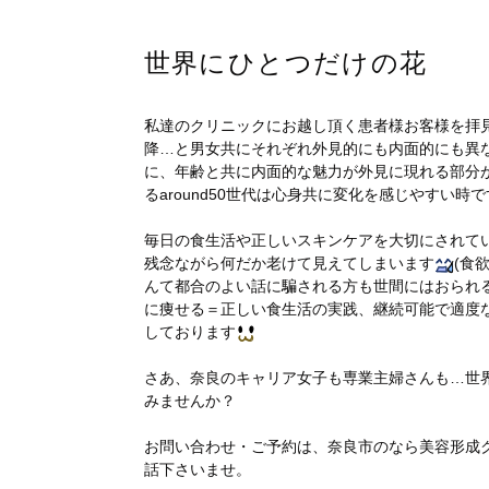
世界にひとつだけの花
私達のクリニックにお越し頂く患者様お客様を拝見する
降…と男女共にそれぞれ外見的にも内面的にも異
に、年齢と共に内面的な魅力が外見に現れる部分
るaround50世代は心身共に変化を感じやすい時
毎日の食生活や正しいスキンケアを大切にされて
残念ながら何だか老けて見えてしまいます
(食
んて都合のよい話に騙される方も世間にはおられ
に痩せる＝正しい食生活の実践、継続可能で適度
しております
さあ、奈良のキャリア女子も専業主婦さんも…世
みませんか？
お問い合わせ・ご予約は、奈良市のなら美容形成クリニ
話下さいませ。