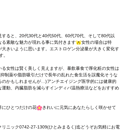
と、20代30代と40代50代、60代70代、そして80代以
なる素敵な魅力が現れる事に気付きます
女性の場合は特
が大きいように思います。エストロゲン分泌量が大きく変化す
です。
いる女性は賢く美しく見えますが、暴飲暴食で厚化粧の女性は
欲抑制薬や脂肪吸引だけで長年の乱れた食生活を誤魔化そうな
るのかもしれませんが…)アンチエイジング医学的には健康的
な運動、内臓脂肪を減らすインディバ温熱療法などをおすすめ
界にひとつだけの花
きれいに元気にあなたらしく咲かせて
ック0742-27-1309(ひとみまるく)迄どうぞお気軽にお電