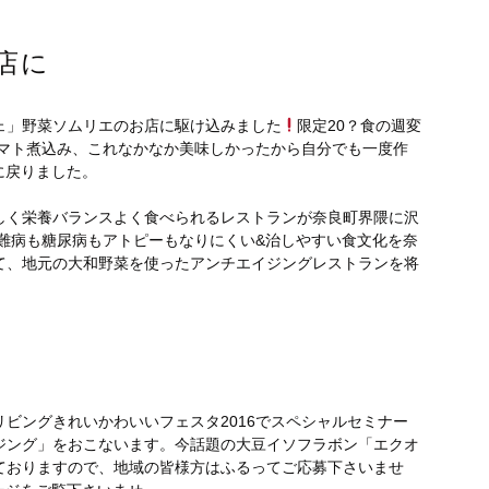
店に
ェ」野菜ソムリエのお店に駆け込みました
限定20？食の週変
マト煮込み、これなかなか美味しかったから自分でも一度作
に戻りました。
しく栄養バランスよく食べられるレストランが奈良町界隈に沢
難病も糖尿病もアトピーもなりにくい&治しやすい食文化を奈
て、地元の大和野菜を使ったアンチエイジングレストランを将
リビングきれいかわいいフェスタ2016でスペシャルセミナー
ジング」をおこないます。今話題の大豆イソフラボン「エクオ
ておりますので、地域の皆様方はふるってご応募下さいませ