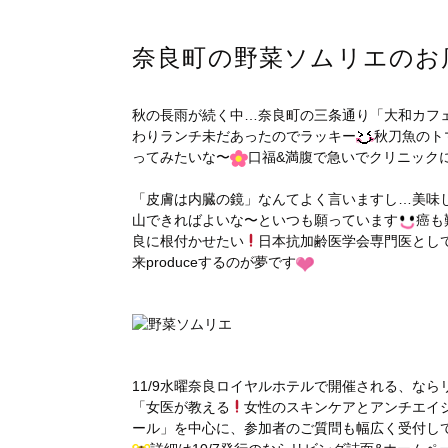
奈良町の野菜ソムリエのお
秋の長雨が続く中…奈良町の三条通り「大和カフ
わりランチ未だあったのでラッキー
秋刀魚のト
ってみたいな〜
口福&満腹で急いでクリニック
「皮膚は内臓の鏡」なんてよく言いますし…美味
山できればよいな〜といつも願っています
癌も
良に根付かせたい
日本抗加齢医学会専門医とし
来produceするのが夢です
11/9水曜奈良ロイヤルホテルで開催される、なら
「女医が教える
女性のスキンケアとアンチエイ
ール」を中心に、参加者のご質問も幅広く受付し