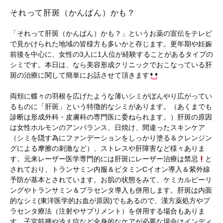
それって肝斑（かんぱん）かも？
「それって肝斑（かんぱん）かも？」というお薬の宣伝をテレビ
で見かけられた地域の皆様方も多いかと存じます。更年期や妊娠
前後を中心に、女性の3人に1人位が経験することがあるタイプの
シミです。本日は、なら美容形成クリニックでおこなっている肝
斑の治療に関して簡単にお話させて頂きます
両頬に蝶々の羽根を広げたような薄いシミがぼんやり広がってい
るものに「肝斑」という特徴的なシミがあります。（あくまでも
診断は形成外科・皮膚科の専門医に委ねられます。）肝斑の原因
は女性ホルモンのアンバランス、日焼け、間違ったスキンケア
（シミを隠す為にファンデーションをしっかり塗る＆クレンジン
グによる摩擦の刺激など）、ストレスや肝障害など様々ありま
す。元来レーザー医学専門的には肝斑にレーザー治療は禁忌
と
されており、トランサミン内服＆ビタミンCイオン導入＆紫外線
予防が基本とされています。お肌の状態をみて、ケミカルピーリ
ングやトランサミン＆プラセンタ導入も併用します。肝斑は内面
的なシミ(東洋医学的お血が原因)でもあるので、漢方薬処方やプ
ラセンタ療法（注射やサプリメント）を併用する場合もありま
す。子宮筋腫や冷え症など全身的なケアが必要な場合はインディ