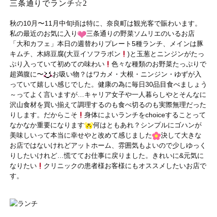
三条通りでランチ☆2
秋の10月〜11月中旬頃は特に、奈良町は観光客で賑わいます。
私の最近のお気に入り
三条通りの野菜ソムリエのいるお店
「大和カフェ」本日の週替わりプレート5種ランチ、メインは豚
キムチ、木綿豆腐(大豆イソフラボン
)と玉葱とニンジンがたっ
ぷり入っていて初めての味わい
色々な種類のお野菜たっぷりで
超満腹に〜
お吸い物？はワカメ・大根・ニンジン・ゆずが入
っていて嬉しい感じでした。健康の為に毎日30品目食べましょう
～ってよく言いますが…キャリア女子や一人暮らしやとそんなに
沢山食材を買い揃えて調理するのも食べ切るのも実際無理だった
りします。だからこそ
身体によいランチをchoiceすることって
なかなか重要になります
何はともあれ？シンプルにゴハンが
美味しいって本当に幸せやと改めて感じました
決して大きな
お店ではないけれどアットホーム、雰囲気もよいので少しゆっく
りしたいけれど…慌ててお仕事に戻りました。きれいに&元気に
なりたい
クリニックの患者様お客様にもオススメしたいお店で
す。