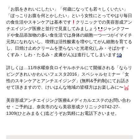
「お肌をきれいにしたい」「何歳になっても若々しくいたい」
「ぽっこりお腹を何とかしたい」という女性にとってやはり毎日
の食生活やスキンケアは基本です
クリニックでの美容形成アン
チエイジング医療と並行で見直してみましょう
ジャンクフー
ドや食品添加物の多い食生活では身体の細胞一つ一つがイマイチ
元気になれないし、喫煙は活性酸素を増やしてがん細胞を育てる
し、日焼け止めクリームを塗らないと光老化(しみ・そばかす・
くすみ・しわ・たるみ・皮膚がん)は進行してしまいます
詳しくは…11/9水曜奈良ロイヤルホテルにて開催される「ならリ
ビングきれいかわいいフェスタ2016」スペシャルセミナー「女
性のスキンケアとアンチエイジング」(無料&予約制)にてお話さ
せて頂きますので、けいはんな地域の皆様方はお楽しみに〜
美容形成アンチエイジング医療&メディカルエステのお問い合わ
せ・ご予約は、奈良市のなら美容形成クリニック0742-27-
1309(ひとみまるく)迄どうぞお気軽にお電話下さいませ。