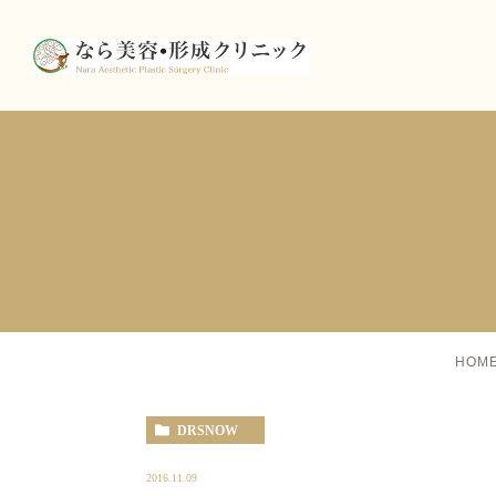
HOM
DRSNOW
2016.11.09