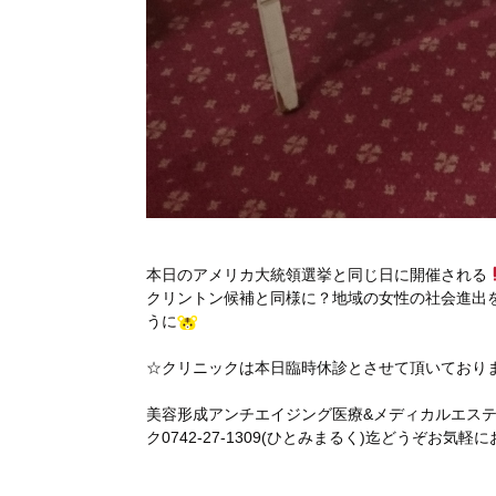
本日のアメリカ大統領選挙と同じ日に開催される
クリントン候補と同様に？地域の女性の社会進出
うに
☆クリニックは本日臨時休診とさせて頂いており
美容形成アンチエイジング医療&メディカルエス
ク0742-27-1309(ひとみまるく)迄どうぞお気