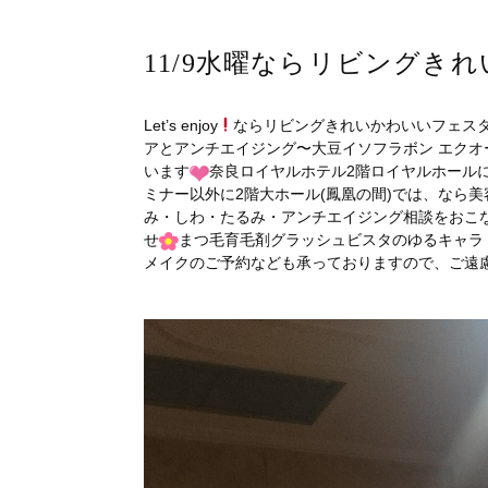
11/9水曜ならリビングきれ
Let’s enjoy
ならリビングきれいかわいいフェスタ2
アとアンチエイジング〜大豆イソフラボン エク
います
奈良ロイヤルホテル2階ロイヤルホールにて、10
ミナー以外に2階大ホール(鳳凰の間)では、なら
み・しわ・たるみ・アンチエイジング相談をおこ
せ
まつ毛育毛剤グラッシュビスタのゆるキャラ
メイクのご予約なども承っておりますので、ご遠