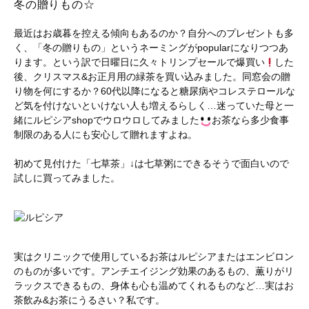
冬の贈りもの☆
最近はお歳暮を控える傾向もあるのか？自分へのプレゼントも多
く、「冬の贈りもの」というネーミングがpopularになりつつあ
ります。という訳で日曜日に久々トリンプセールで爆買い
した
後、クリスマス&お正月用の緑茶を買い込みました。同窓会の贈
り物を何にするか？60代以降になると糖尿病やコレステロールな
ど気を付けないといけない人も増えるらしく…迷っていた母と一
緒にルピシアshopでウロウロしてみました
お茶なら多少食事
制限のある人にも安心して贈れますよね。
初めて見付けた「七草茶」↓は七草粥にできるそうで面白いので
試しに買ってみました。
実はクリニックで使用しているお茶はルピシアまたはエンビロン
のものが多いです。アンチエイジング効果のあるもの、薫りがリ
ラックスできるもの、身体も心も温めてくれるものなど…実はお
茶飲み&お茶にうるさい？私です。