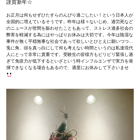
謹賀新年☆
お正月は何もせずひたすらのんびり過ごしたい！という日本人が
全国的に増えているそうです。昨年は様々ないじめ、過労死など
のニュースが世間を賑わせたこともあって、ストレス過多社会の
弊害を軽減する為にはやっぱりお休みは大切です。今年は陰湿な
事件が無く平穏無事な社会であって欲しいとひとえに願いつつ…
兎に角、頭を真っ白にして何も考えない時間というのは私達現代
人にとって非常に貴重です。受験生の皆様方もピリピリ緊張し過
ぎて免疫力が低下するといざという時インフルエンザで実力を発
揮できなくなる場合もあるので、適度にお休みして下さいませ