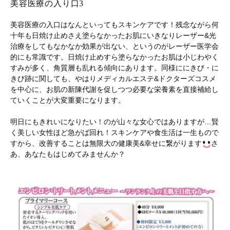
美容医療の入り口3
美容医療の入口はなんといってもスキンケアです！残念ながら何
十年も日焼け止めさえ塗らなかったお肌にいきなりレーザー&光
治療をしてもなかなか効果が出ない、というのがレーザー医学会
的にも常識です。日焼け止めすら塗らなかったお肌は小じわやく
すみが多く、角質層も乱れる傾向にあります。同様ににきび・に
きび跡に関しても、やはりメディカルエステ&ドクターズコスメ
を中心に、お肌の新陳代謝を促しつつ必要な栄養素を直接補給し
ていくことが大変重要になります。
明日にもきれいになりたい！のが山々な女心ではありますが…賢
く美しい女性ほど急がば回れ！スキンケアや食生活は一生もので
すから、改善することは無限大の健康美&幸せに繋がります
さ
あ、あなたもはじめてみませんか？