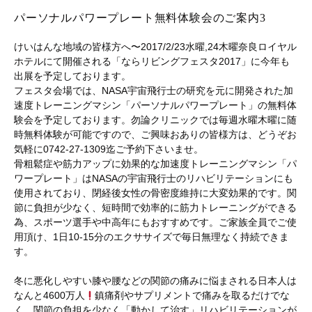
パーソナルパワープレート無料体験会のご案内3
けいはんな地域の皆様方へ〜2017/2/23水曜,24木曜奈良ロイヤル
ホテルにて開催される「ならリビングフェスタ2017」に今年も
出展を予定しております。
フェスタ会場では、NASA宇宙飛行士の研究を元に開発された加
速度トレーニングマシン「パーソナルパワープレート」の無料体
験会を予定しております。勿論クリニックでは毎週水曜木曜に随
時無料体験が可能ですので、ご興味おありの皆様方は、どうぞお
気軽に0742-27-1309迄ご予約下さいませ。
骨粗鬆症や筋力アップに効果的な加速度トレーニングマシン「パ
ワープレート」はNASAの宇宙飛行士のリハビリテーションにも
使用されており、閉経後女性の骨密度維持に大変効果的です。関
節に負担が少なく、短時間で効率的に筋力トレーニングができる
為、スポーツ選手や中高年にもおすすめです。ご家族全員でご使
用頂け、1日10-15分のエクササイズで毎日無理なく持続できま
す。
冬に悪化しやすい膝や腰などの関節の痛みに悩まされる日本人は
なんと4600万人
鎮痛剤やサプリメントで痛みを取るだけでな
く、関節の負担を少なく「動かして治す」リハビリテーションが